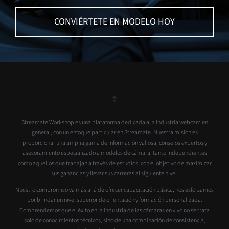
CONVIÉRTETE EN MODELO HOY
Streamate Workshop es una plataforma dedicada a la industria webcam en
general, con un enfoque particular en Streamate. Nuestra misión es
proporcionar una amplia gama de información valiosa, consejos expertos y
asesoramiento especializado a modelos de cámara, tanto independientes
como aquellos que trabajan a través de estudios, con el objetivo de maximizar
sus ganancias y llevar sus carreras al siguiente nivel.
Nuestro compromiso va más allá de ofrecer capacitación básica; nos esforzamos
por brindar un nivel superior de orientación y formación personalizada.
Comprendemos que el éxito en la industria de las cámaras en vivo no se trata
solo de conocimientos técnicos, sino de una combinación de consistencia,