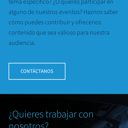
tema específico? ¿O quieres participar en
alguno de nuestros eventos? Haznos saber
cómo puedes contribuir y ofrecenos
contenido que sea valioso para nuestra
audiencia.
CONTÁCTANOS
¿Quieres trabajar con
nosotros?