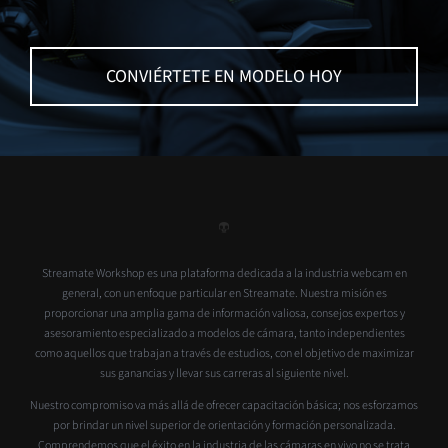
CONVIÉRTETE EN MODELO HOY
Streamate Workshop es una plataforma dedicada a la industria webcam en
general, con un enfoque particular en Streamate. Nuestra misión es
proporcionar una amplia gama de información valiosa, consejos expertos y
asesoramiento especializado a modelos de cámara, tanto independientes
como aquellos que trabajan a través de estudios, con el objetivo de maximizar
sus ganancias y llevar sus carreras al siguiente nivel.
Nuestro compromiso va más allá de ofrecer capacitación básica; nos esforzamos
por brindar un nivel superior de orientación y formación personalizada.
Comprendemos que el éxito en la industria de las cámaras en vivo no se trata