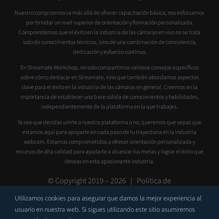
Nuestro compromiso va más allá de ofrecer capacitación básica; nos esforzamos
por brindar un nivel superior de orientación y formación personalizada.
Comprendemos que el éxito en la industria de las cámaras en vivo no se trata
solo de conocimientos técnicos, sino de una combinación de consistencia,
dedicación y esfuerzo continuo.
En Streamate Workshop, no solo compartimos valiosos consejos específicos
sobre cómo destacar en Streamate, sino que también abordamos aspectos
clave para el éxito en la industria de las cámaras en general. Creemos en la
importancia de establecer una base sólida de conocimientos y habilidades,
independientemente de la plataforma en la que trabajes.
Ya sea que decidas unirte a nuestra plataforma o no, queremos que sepas que
estamos aquí para apoyarte en cada paso de tu trayectoria en la industria
webcam. Estamos comprometidos a ofrecer orientación personalizada y
recursos de alta calidad para ayudarte a alcanzar tus metas y lograr el éxito que
deseas en esta apasionante industria.
© Copyright 2019 –
2026 |
Política de
privacidad
|
Contacto
|
Soporte
Utilizamos cookies para asegurar que damos la mejor experiencia al
usuario en nuestra web. Si sigues utilizando este sitio asumiremos