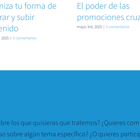
niza tu forma de
El poder de las
ar y subir
promociones cru
enido
mayo 3rd, 2025
|
0 comentarios
 2025
|
0 comentarios
bre los que quisieras que tratemos? ¿Quieres comp
so sobre algún tema específico? ¿O quieres partici