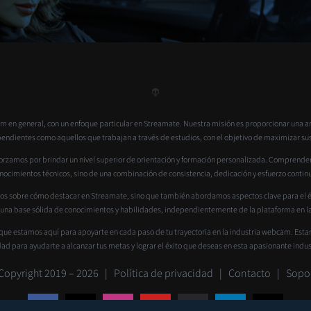
 en general, con un enfoque particular en Streamate. Nuestra misión es proporcionar una a
dientes como aquellos que trabajan a través de estudios, con el objetivo de maximizar sus ga
rzamos por brindar un nivel superior de orientación y formación personalizada. Comprendemos
nocimientos técnicos, sino de una combinación de consistencia, dedicación y esfuerzo contin
os sobre cómo destacar en Streamate, sino que también abordamos aspectos clave para el éxi
 una base sólida de conocimientos y habilidades, independientemente de la plataforma en la
que estamos aquí para apoyarte en cada paso de tu trayectoria en la industria webcam. Est
dad para ayudarte a alcanzar tus metas y lograr el éxito que deseas en esta apasionante indus
Copyright 2019 –
2026 |
Política de privacidad
|
Contacto
|
Sopo