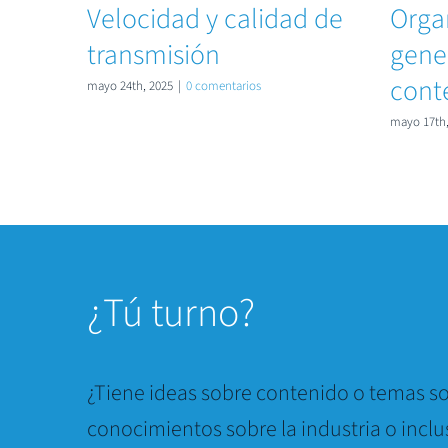
Velocidad y calidad de
Orga
transmisión
gener
cont
mayo 24th, 2025
|
0 comentarios
mayo 17th,
¿
Tú turno?
¿Tiene ideas sobre contenido o temas so
conocimientos sobre la industria o inclu