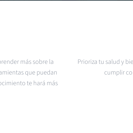
prender
más
sobre
la
Prioriza
tu
salud
y
bi
amientas
que
puedan
cumplir
c
ocimiento
te
hará
más