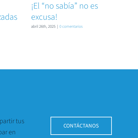
¡El “no sabía” no es
Vel
zadas
excusa!
tra
abril 26th, 2025
|
0 comentarios
mayo 24
artir tus
CONTÁCTANOS
par en