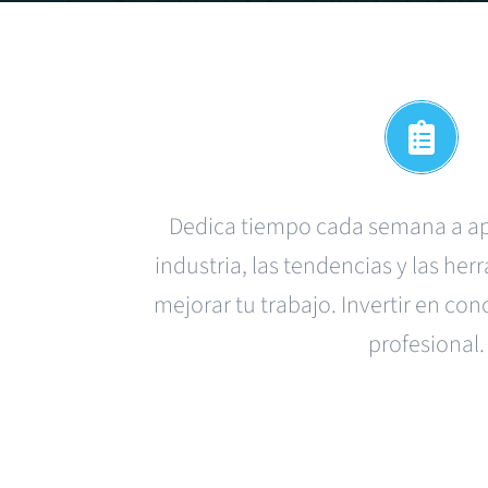
Dedica
tiempo
cada
semana
a
a
industria
, las
tendencias
y las
herr
mejorar
tu
trabajo
.
Invertir
en
con
profesional
.