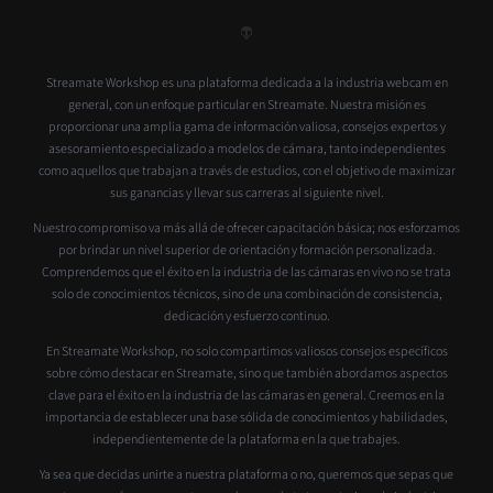
Streamate Workshop es una plataforma dedicada a la industria webcam en
general, con un enfoque particular en Streamate. Nuestra misión es
proporcionar una amplia gama de información valiosa, consejos expertos y
asesoramiento especializado a modelos de cámara, tanto independientes
como aquellos que trabajan a través de estudios, con el objetivo de maximizar
sus ganancias y llevar sus carreras al siguiente nivel.
Nuestro compromiso va más allá de ofrecer capacitación básica; nos esforzamos
por brindar un nivel superior de orientación y formación personalizada.
Comprendemos que el éxito en la industria de las cámaras en vivo no se trata
solo de conocimientos técnicos, sino de una combinación de consistencia,
dedicación y esfuerzo continuo.
En Streamate Workshop, no solo compartimos valiosos consejos específicos
sobre cómo destacar en Streamate, sino que también abordamos aspectos
clave para el éxito en la industria de las cámaras en general. Creemos en la
importancia de establecer una base sólida de conocimientos y habilidades,
independientemente de la plataforma en la que trabajes.
Ya sea que decidas unirte a nuestra plataforma o no, queremos que sepas que