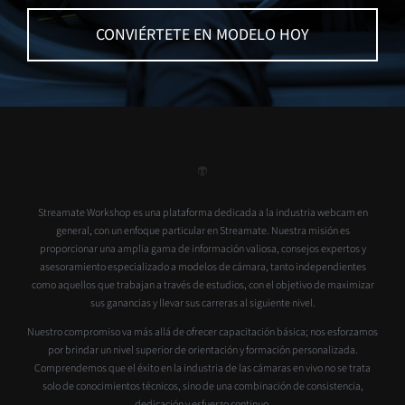
CONVIÉRTETE EN MODELO HOY
Streamate Workshop es una plataforma dedicada a la industria webcam en
general, con un enfoque particular en Streamate. Nuestra misión es
proporcionar una amplia gama de información valiosa, consejos expertos y
asesoramiento especializado a modelos de cámara, tanto independientes
como aquellos que trabajan a través de estudios, con el objetivo de maximizar
sus ganancias y llevar sus carreras al siguiente nivel.
Nuestro compromiso va más allá de ofrecer capacitación básica; nos esforzamos
por brindar un nivel superior de orientación y formación personalizada.
Comprendemos que el éxito en la industria de las cámaras en vivo no se trata
solo de conocimientos técnicos, sino de una combinación de consistencia,
dedicación y esfuerzo continuo.