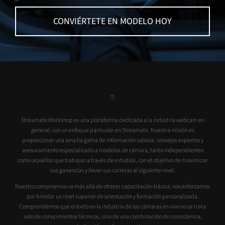
CONVIÉRTETE EN MODELO HOY
Streamate Workshop es una plataforma dedicada a la industria webcam en
general, con un enfoque particular en Streamate. Nuestra misión es
proporcionar una amplia gama de información valiosa, consejos expertos y
asesoramiento especializado a modelos de cámara, tanto independientes
como aquellos que trabajan a través de estudios, con el objetivo de maximizar
sus ganancias y llevar sus carreras al siguiente nivel.
Nuestro compromiso va más allá de ofrecer capacitación básica; nos esforzamos
por brindar un nivel superior de orientación y formación personalizada.
Comprendemos que el éxito en la industria de las cámaras en vivo no se trata
solo de conocimientos técnicos, sino de una combinación de consistencia,