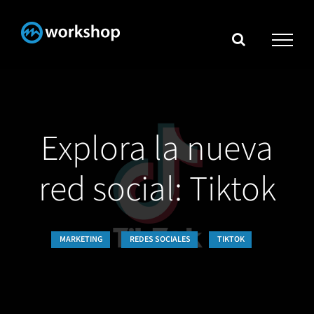
Skip
to
content
Explora la nueva
red social: Tiktok
MARKETING
REDES SOCIALES
TIKTOK