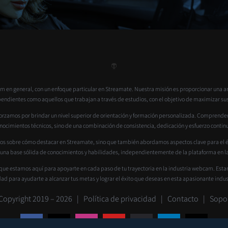
 en general, con un enfoque particular en Streamate. Nuestra misión es proporcionar una a
dientes como aquellos que trabajan a través de estudios, con el objetivo de maximizar sus ga
rzamos por brindar un nivel superior de orientación y formación personalizada. Comprendemos
nocimientos técnicos, sino de una combinación de consistencia, dedicación y esfuerzo contin
os sobre cómo destacar en Streamate, sino que también abordamos aspectos clave para el éxi
 una base sólida de conocimientos y habilidades, independientemente de la plataforma en la
que estamos aquí para apoyarte en cada paso de tu trayectoria en la industria webcam. Est
dad para ayudarte a alcanzar tus metas y lograr el éxito que deseas en esta apasionante indus
Copyright 2019 –
2026 |
Política de privacidad
|
Contacto
|
Sopo