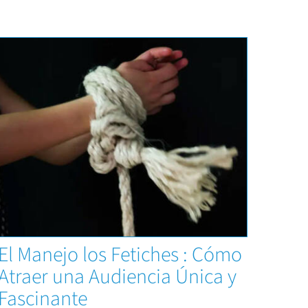
Capacitaciones
El Manejo los Fetiches : Cómo
Atraer una Audiencia Única y
Fascinante