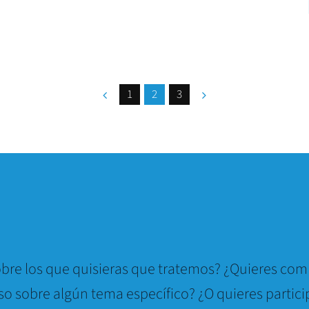
1
2
3
bre los que quisieras que tratemos? ¿Quieres comp
so sobre algún tema específico? ¿O quieres partici