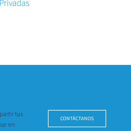
Privadas
artir tus
CONTÁCTANOS
par en