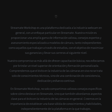
Streamate Workshop es una plataforma dedicada a la industria webcam en
general, con un enfoque particular en Streamate. Nuestra misión es
proporcionar una amplia gama de información valiosa, consejos expertos y
asesoramiento especializado a modelos de cámara, tanto independientes
como aquellos que trabajan a través de estudios, con el objetivo de maximizar
sus ganancias y llevar sus carreras al siguiente nivel.
Nuestro compromiso va más allá de ofrecer capacitación básica; nos esforzamos
por brindar un nivel superior de orientación y formación personalizada.
Comprendemos que el éxito en la industria de las cámaras en vivo no se trata
solo de conocimientos técnicos, sino de una combinación de consistencia,
dedicación y esfuerzo continuo.
En Streamate Workshop, no solo compartimos valiosos consejos específicos
sobre cómo destacar en Streamate, sino que también abordamos aspectos
clave para el éxito en la industria de las cámaras en general. Creemos en la
importancia de establecer una base sólida de conocimientos y habilidades,
independientemente de la plataforma en la que trabajes.