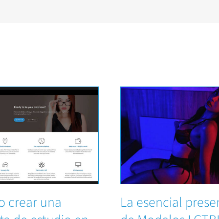
 crear una
La esencial prese