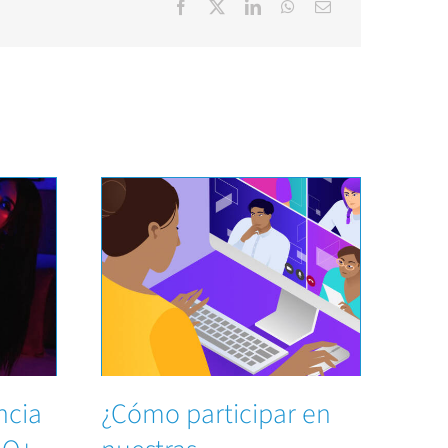
ncia
¿Cómo participar en
¿es