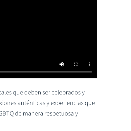
ntales que deben ser celebrados y
xiones auténticas y experiencias que
 LGBTQ de manera respetuosa y