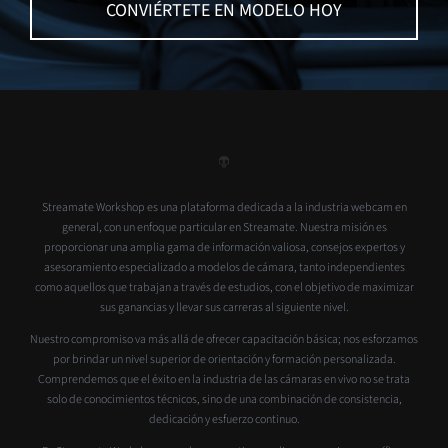
CONVIÉRTETE EN MODELO HOY
Streamate Workshop es una plataforma dedicada a la industria webcam en
general, con un enfoque particular en Streamate. Nuestra misión es
proporcionar una amplia gama de información valiosa, consejos expertos y
asesoramiento especializado a modelos de cámara, tanto independientes
como aquellos que trabajan a través de estudios, con el objetivo de maximizar
sus ganancias y llevar sus carreras al siguiente nivel.
Nuestro compromiso va más allá de ofrecer capacitación básica; nos esforzamos
por brindar un nivel superior de orientación y formación personalizada.
Comprendemos que el éxito en la industria de las cámaras en vivo no se trata
solo de conocimientos técnicos, sino de una combinación de consistencia,
dedicación y esfuerzo continuo.