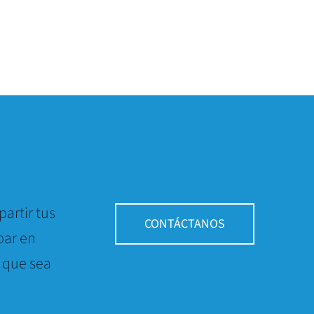
artir tus
CONTÁCTANOS
par en
 que sea