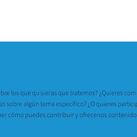
bre los que quisieras que tratemos? ¿Quieres comp
so sobre algún tema específico? ¿O quieres partici
er cómo puedes contribuir y ofrecenos contenido