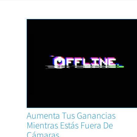
News
Aumenta Tus Ganancias
Mientras Estás Fuera De
Cámaras