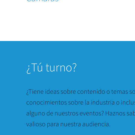
¿
Tú turno?
¿Tiene ideas sobre contenido o temas so
conocimientos sobre la industria o inclu
alguno de nuestros eventos? Haznos sab
valioso para nuestra audiencia.