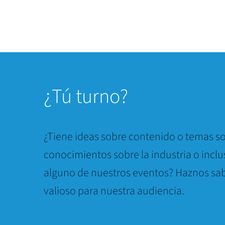
¿
Tú turno?
¿Tiene ideas sobre contenido o temas so
conocimientos sobre la industria o inclu
alguno de nuestros eventos? Haznos sab
valioso para nuestra audiencia.