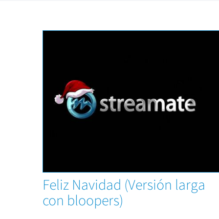
News
Feliz Navidad (Versión larga
con bloopers)