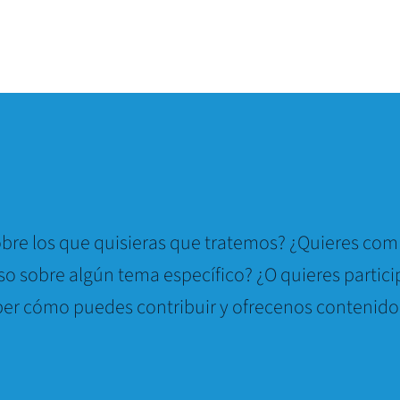
bre los que quisieras que tratemos? ¿Quieres comp
so sobre algún tema específico? ¿O quieres partici
er cómo puedes contribuir y ofrecenos contenido