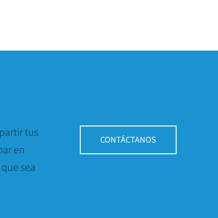
artir tus
CONTÁCTANOS
par en
 que sea