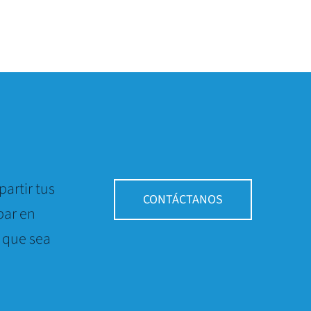
artir tus
CONTÁCTANOS
par en
 que sea