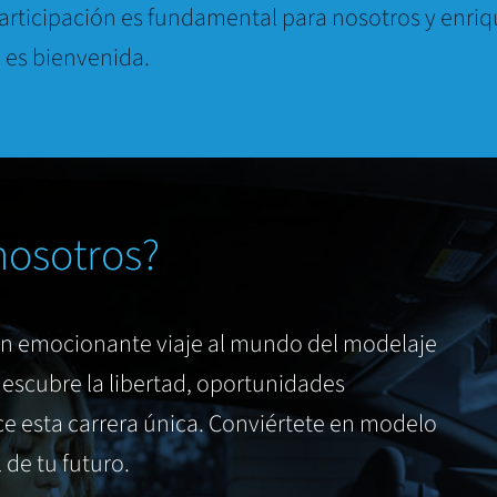
articipación es fundamental para nosotros y enri
 es bienvenida.
nosotros?
un emocionante viaje al mundo del modelaje
escubre la libertad, oportunidades
e esta carrera única. Conviértete en modelo
de tu futuro.