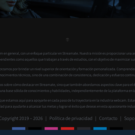
 en general, con un enfoque particular en Streamate. Nuestra misión es proporcionar una a
dientes como aquellos que trabajan a través de estudios, con el objetivo de maximizar sus ga
rzamos por brindar un nivel superior de orientación y formación personalizada. Comprendemos
nocimientos técnicos, sino de una combinación de consistencia, dedicación y esfuerzo contin
os sobre cómo destacar en Streamate, sino que también abordamos aspectos clave para el éxi
 una base sólida de conocimientos y habilidades, independientemente de la plataforma en la
que estamos aquí para apoyarte en cada paso de tu trayectoria en la industria webcam. Est
dad para ayudarte a alcanzar tus metas y lograr el éxito que deseas en esta apasionante indus
Copyright 2019 –
2026 |
Política de privacidad
|
Contacto
|
Sopo