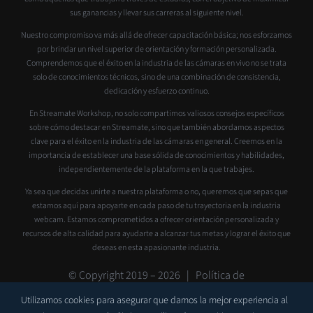
sus ganancias y llevar sus carreras al siguiente nivel.
Nuestro compromiso va más allá de ofrecer capacitación básica; nos esforzamos
por brindar un nivel superior de orientación y formación personalizada.
Comprendemos que el éxito en la industria de las cámaras en vivo no se trata
solo de conocimientos técnicos, sino de una combinación de consistencia,
dedicación y esfuerzo continuo.
En Streamate Workshop, no solo compartimos valiosos consejos específicos
sobre cómo destacar en Streamate, sino que también abordamos aspectos
clave para el éxito en la industria de las cámaras en general. Creemos en la
importancia de establecer una base sólida de conocimientos y habilidades,
independientemente de la plataforma en la que trabajes.
Ya sea que decidas unirte a nuestra plataforma o no, queremos que sepas que
estamos aquí para apoyarte en cada paso de tu trayectoria en la industria
webcam. Estamos comprometidos a ofrecer orientación personalizada y
recursos de alta calidad para ayudarte a alcanzar tus metas y lograr el éxito que
deseas en esta apasionante industria.
© Copyright 2019 –
2026 |
Política de
privacidad
|
Contacto
|
Soporte
Utilizamos cookies para asegurar que damos la mejor experiencia al