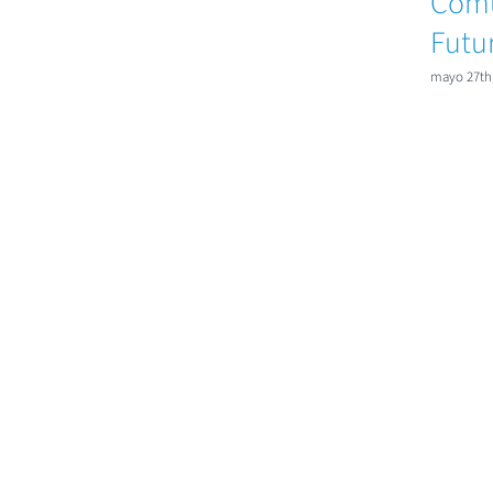
Comu
Futu
mayo 27th,