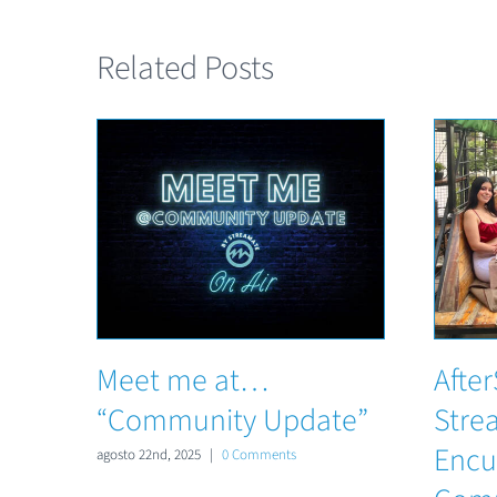
Related Posts
Meet me at…
Afte
“Community Update”
Stre
Encu
agosto 22nd, 2025
|
0 Comments