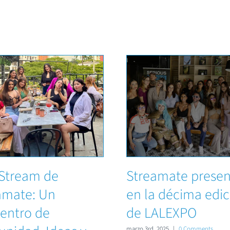
rStream de
Streamate presen
amate: Un
en la décima edic
entro de
de LALEXPO
marzo 3rd, 2025
|
0 Comments