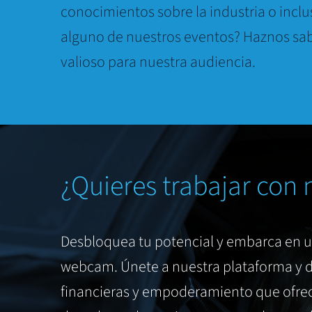
conocimientos sobre la industria o inclu
alguno de nuestros eventos? Haznos sab
valioso para nuestra audiencia.
¿Quieres trabajar con 
Desbloquea tu potencial y embarca en 
webcam. Únete a nuestra plataforma y d
financieras y empoderamiento que ofrec