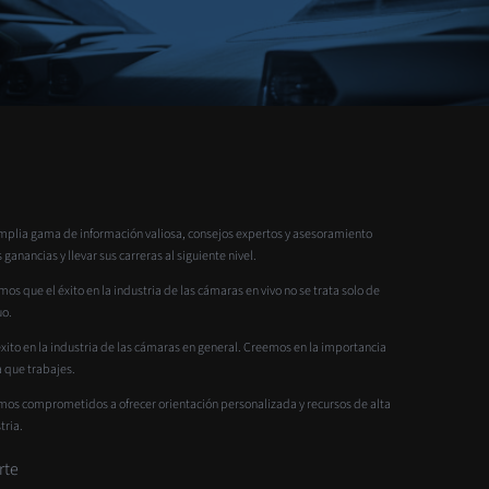
mplia gama de información valiosa, consejos expertos y asesoramiento
nancias y llevar sus carreras al siguiente nivel.
 que el éxito en la industria de las cámaras en vivo no se trata solo de
uo.
to en la industria de las cámaras en general. Creemos en la importancia
 que trabajes.
amos comprometidos a ofrecer orientación personalizada y recursos de alta
tria.
rte