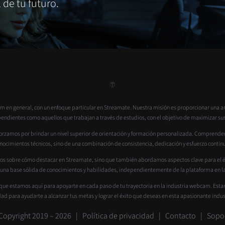
de tu futuro.
 en general, con un enfoque particular en Streamate. Nuestra misión es proporcionar una a
dientes como aquellos que trabajan a través de estudios, con el objetivo de maximizar sus ga
rzamos por brindar un nivel superior de orientación y formación personalizada. Comprendemos
nocimientos técnicos, sino de una combinación de consistencia, dedicación y esfuerzo contin
os sobre cómo destacar en Streamate, sino que también abordamos aspectos clave para el éxi
 una base sólida de conocimientos y habilidades, independientemente de la plataforma en la
que estamos aquí para apoyarte en cada paso de tu trayectoria en la industria webcam. Est
dad para ayudarte a alcanzar tus metas y lograr el éxito que deseas en esta apasionante indus
Copyright 2019 –
2026 |
Política de privacidad
|
Contacto
|
Sopo