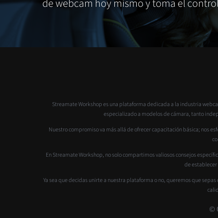
de webcam hoy mismo y toma el control 
Streamate Workshop es una plataforma dedicada a la industria webcam
especializado a modelos de cámara, tanto indepen
Nuestro compromiso va más allá de ofrecer capacitación básica; nos esfo
co
En Streamate Workshop, no solo compartimos valiosos consejos específic
de establecer
Ya sea que decidas unirte a nuestra plataforma o no, queremos que sepas 
cali
© 