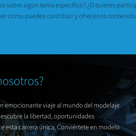
so sobre algún tema específico? ¿O quieres partici
er cómo puedes contribuir y ofrecenos contenido
nosotros?
un emocionante viaje al mundo del modelaje
escubre la libertad, oportunidades
e esta carrera única. Conviértete en modelo