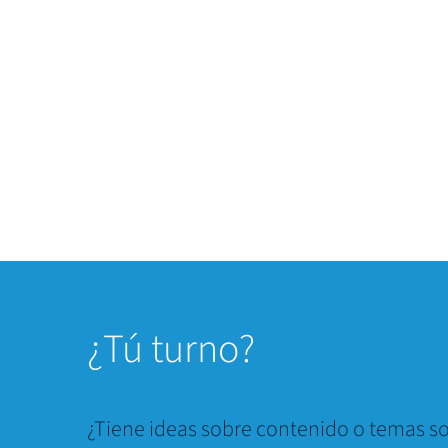
¿
Tú turno?
¿Tiene ideas sobre contenido o temas so