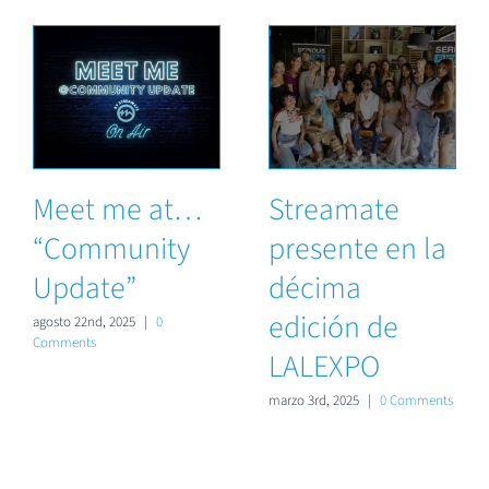
Meet me at…
Streamate
“Community
presente en la
Update”
décima
edición de
agosto 22nd, 2025
|
0
Comments
LALEXPO
marzo 3rd, 2025
|
0 Comments