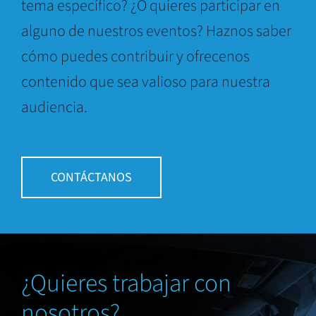
tema específico? ¿O quieres participar en
alguno de nuestros eventos? Haznos saber
cómo puedes contribuir y ofrecenos
contenido que sea valioso para nuestra
audiencia.
CONTÁCTANOS
¿Quieres trabajar con
nosotros?