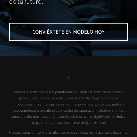
de tu futuro.
CONVIÉRTETE EN MODELO HOY
Streamate Workshop es una plataforma dedicada a la industria webcam en
general, con un enfoque particular en Streamate. Nuestra misión es
proporcionar una amplia gama de información valiosa, consejos expertos y
asesoramiento especializado a modelos de cámara, tanto independientes
como aquellos que trabajan a través de estudios, con el objetivo de maximizar
sus ganancias y llevar sus carreras al siguiente nivel.
Nuestro compromiso va más allá de ofrecer capacitación básica; nos esforzamos