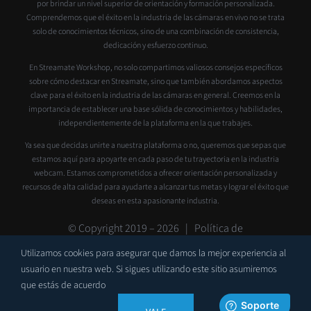
por brindar un nivel superior de orientación y formación personalizada.
Comprendemos que el éxito en la industria de las cámaras en vivo no se trata
solo de conocimientos técnicos, sino de una combinación de consistencia,
dedicación y esfuerzo continuo.
En Streamate Workshop, no solo compartimos valiosos consejos específicos
sobre cómo destacar en Streamate, sino que también abordamos aspectos
clave para el éxito en la industria de las cámaras en general. Creemos en la
importancia de establecer una base sólida de conocimientos y habilidades,
independientemente de la plataforma en la que trabajes.
Ya sea que decidas unirte a nuestra plataforma o no, queremos que sepas que
estamos aquí para apoyarte en cada paso de tu trayectoria en la industria
webcam. Estamos comprometidos a ofrecer orientación personalizada y
recursos de alta calidad para ayudarte a alcanzar tus metas y lograr el éxito que
deseas en esta apasionante industria.
© Copyright 2019 –
2026 |
Política de
privacidad
|
Contacto
|
Soporte
Utilizamos cookies para asegurar que damos la mejor experiencia al
usuario en nuestra web. Si sigues utilizando este sitio asumiremos
que estás de acuerdo