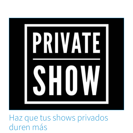
Capacitaciones
Haz que tus shows privados
duren más