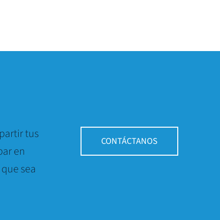
artir tus
CONTÁCTANOS
par en
 que sea