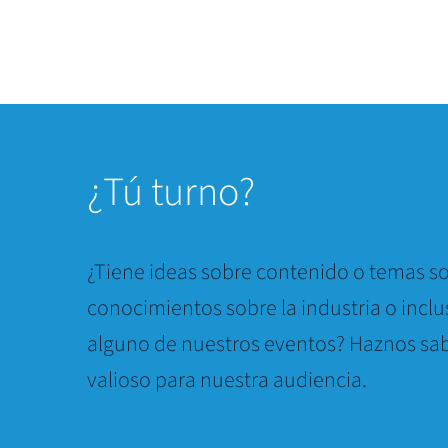
¿
Tú turno?
¿Tiene ideas sobre contenido o temas so
conocimientos sobre la industria o inclu
alguno de nuestros eventos? Haznos sab
valioso para nuestra audiencia.