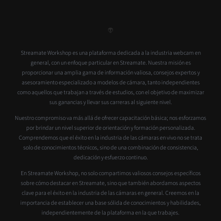
Streamate Workshop es una plataforma dedicada a la industria webcam en
general, con un enfoque particular en Streamate. Nuestra misión es
proporcionar una amplia gama de información valiosa, consejos expertos y
asesoramiento especializado a modelos de cámara, tanto independientes
como aquellos que trabajan a través de estudios, con el objetivo de maximizar
sus ganancias y llevar sus carreras al siguiente nivel.
Nuestro compromiso va más allá de ofrecer capacitación básica; nos esforzamos
por brindar un nivel superior de orientación y formación personalizada.
Comprendemos que el éxito en la industria de las cámaras en vivo no se trata
solo de conocimientos técnicos, sino de una combinación de consistencia,
dedicación y esfuerzo continuo.
En Streamate Workshop, no solo compartimos valiosos consejos específicos
sobre cómo destacar en Streamate, sino que también abordamos aspectos
clave para el éxito en la industria de las cámaras en general. Creemos en la
importancia de establecer una base sólida de conocimientos y habilidades,
independientemente de la plataforma en la que trabajes.