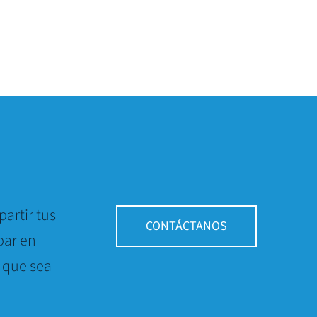
artir tus
CONTÁCTANOS
par en
 que sea