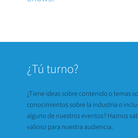
¿
Tú turno?
¿Tiene ideas sobre contenido o temas so
conocimientos sobre la industria o inclu
alguno de nuestros eventos? Haznos sab
valioso para nuestra audiencia.