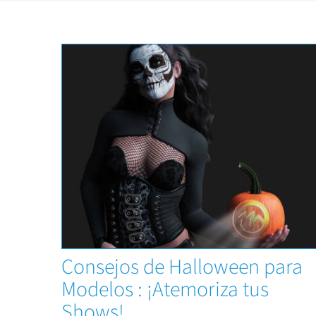
Capacitaciones
Consejos de Halloween para
Modelos : ¡Atemoriza tus
Shows!