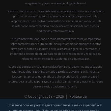
sus ganancias y llevar sus carreras al siguiente nivel.
Nuestro compromiso va más allá de ofrecer capacitación básica; nos esforzamos
por brindar un nivel superior de orientación y formación personalizada.
Comprendemos que el éxito en la industria de las cámaras en vivo no se trata
solo de conocimientos técnicos, sino de una combinación de consistencia,
dedicación y esfuerzo continuo.
En Streamate Workshop, no solo compartimos valiosos consejos específicos
sobre cómo destacar en Streamate, sino que también abordamos aspectos
clave para el éxito en la industria de las cámaras en general. Creemos en la
importancia de establecer una base sólida de conocimientos y habilidades,
independientemente de la plataforma en la que trabajes.
Ya sea que decidas unirte a nuestra plataforma o no, queremos que sepas que
estamos aquí para apoyarte en cada paso de tu trayectoria en la industria
webcam. Estamos comprometidos a ofrecer orientación personalizada y
recursos de alta calidad para ayudarte a alcanzar tus metas y lograr el éxito que
deseas en esta apasionante industria.
© Copyright 2019 –
2026 |
Política de
privacidad
|
Contacto
|
Soporte
Utilizamos cookies para asegurar que damos la mejor experiencia al