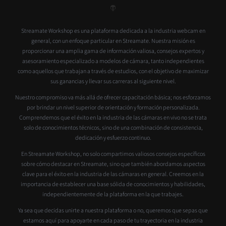
Streamate Workshop es una plataforma dedicada a la industria webcam en
general, con un enfoque particular en Streamate. Nuestra misión es
proporcionar una amplia gama de información valiosa, consejos expertos y
asesoramiento especializado a modelos de cámara, tanto independientes
como aquellos que trabajan a través de estudios, con el objetivo de maximizar
sus ganancias y llevar sus carreras al siguiente nivel.
Nuestro compromiso va más allá de ofrecer capacitación básica; nos esforzamos
por brindar un nivel superior de orientación y formación personalizada.
Comprendemos que el éxito en la industria de las cámaras en vivo no se trata
solo de conocimientos técnicos, sino de una combinación de consistencia,
dedicación y esfuerzo continuo.
En Streamate Workshop, no solo compartimos valiosos consejos específicos
sobre cómo destacar en Streamate, sino que también abordamos aspectos
clave para el éxito en la industria de las cámaras en general. Creemos en la
importancia de establecer una base sólida de conocimientos y habilidades,
independientemente de la plataforma en la que trabajes.
Ya sea que decidas unirte a nuestra plataforma o no, queremos que sepas que
estamos aquí para apoyarte en cada paso de tu trayectoria en la industria