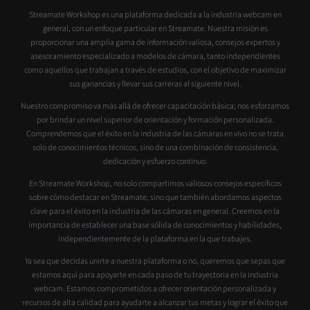
Streamate Workshop es una plataforma dedicada a la industria webcam en
general, con un enfoque particular en Streamate. Nuestra misión es
proporcionar una amplia gama de información valiosa, consejos expertos y
asesoramiento especializado a modelos de cámara, tanto independientes
como aquellos que trabajan a través de estudios, con el objetivo de maximizar
sus ganancias y llevar sus carreras al siguiente nivel.
Nuestro compromiso va más allá de ofrecer capacitación básica; nos esforzamos
por brindar un nivel superior de orientación y formación personalizada.
Comprendemos que el éxito en la industria de las cámaras en vivo no se trata
solo de conocimientos técnicos, sino de una combinación de consistencia,
dedicación y esfuerzo continuo.
En Streamate Workshop, no solo compartimos valiosos consejos específicos
sobre cómo destacar en Streamate, sino que también abordamos aspectos
clave para el éxito en la industria de las cámaras en general. Creemos en la
importancia de establecer una base sólida de conocimientos y habilidades,
independientemente de la plataforma en la que trabajes.
Ya sea que decidas unirte a nuestra plataforma o no, queremos que sepas que
estamos aquí para apoyarte en cada paso de tu trayectoria en la industria
webcam. Estamos comprometidos a ofrecer orientación personalizada y
recursos de alta calidad para ayudarte a alcanzar tus metas y lograr el éxito que