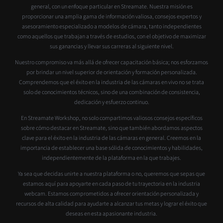
general, con un enfoque particular en Streamate. Nuestra misión es
proporcionar una amplia gama de información valiosa, consejos expertos y
asesoramiento especializado a modelos de cámara, tanto independientes
como aquellos que trabajan a través de estudios, con el objetivo de maximizar
sus ganancias y llevar sus carreras al siguiente nivel.
Nuestro compromiso va más allá de ofrecer capacitación básica; nos esforzamos
por brindar un nivel superior de orientación y formación personalizada.
Comprendemos que el éxito en la industria de las cámaras en vivo no se trata
solo de conocimientos técnicos, sino de una combinación de consistencia,
dedicación y esfuerzo continuo.
En Streamate Workshop, no solo compartimos valiosos consejos específicos
sobre cómo destacar en Streamate, sino que también abordamos aspectos
clave para el éxito en la industria de las cámaras en general. Creemos en la
importancia de establecer una base sólida de conocimientos y habilidades,
independientemente de la plataforma en la que trabajes.
Ya sea que decidas unirte a nuestra plataforma o no, queremos que sepas que
estamos aquí para apoyarte en cada paso de tu trayectoria en la industria
webcam. Estamos comprometidos a ofrecer orientación personalizada y
recursos de alta calidad para ayudarte a alcanzar tus metas y lograr el éxito que
deseas en esta apasionante industria.