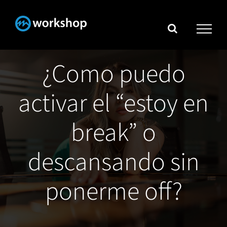
Skip
to
content
¿Como puedo
activar el “estoy en
break” o
descansando sin
ponerme off?