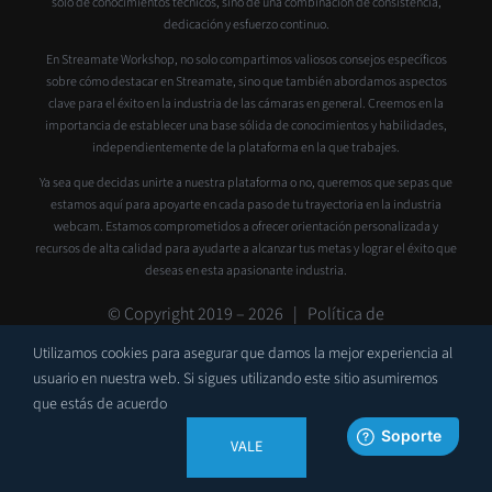
solo de conocimientos técnicos, sino de una combinación de consistencia,
dedicación y esfuerzo continuo.
En Streamate Workshop, no solo compartimos valiosos consejos específicos
sobre cómo destacar en Streamate, sino que también abordamos aspectos
clave para el éxito en la industria de las cámaras en general. Creemos en la
importancia de establecer una base sólida de conocimientos y habilidades,
independientemente de la plataforma en la que trabajes.
Ya sea que decidas unirte a nuestra plataforma o no, queremos que sepas que
estamos aquí para apoyarte en cada paso de tu trayectoria en la industria
webcam. Estamos comprometidos a ofrecer orientación personalizada y
recursos de alta calidad para ayudarte a alcanzar tus metas y lograr el éxito que
deseas en esta apasionante industria.
© Copyright 2019 –
2026 |
Política de
privacidad
|
Contacto
|
Soporte
Utilizamos cookies para asegurar que damos la mejor experiencia al
usuario en nuestra web. Si sigues utilizando este sitio asumiremos
que estás de acuerdo
VALE