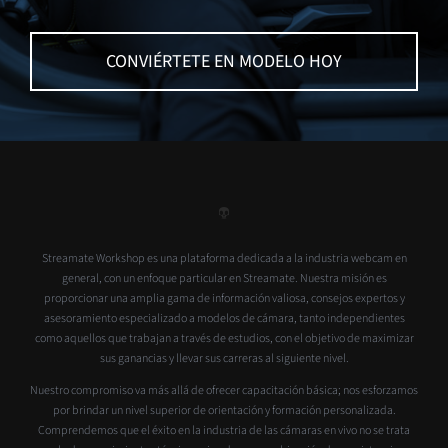
CONVIÉRTETE EN MODELO HOY
Streamate Workshop es una plataforma dedicada a la industria webcam en
general, con un enfoque particular en Streamate. Nuestra misión es
proporcionar una amplia gama de información valiosa, consejos expertos y
asesoramiento especializado a modelos de cámara, tanto independientes
como aquellos que trabajan a través de estudios, con el objetivo de maximizar
sus ganancias y llevar sus carreras al siguiente nivel.
Nuestro compromiso va más allá de ofrecer capacitación básica; nos esforzamos
por brindar un nivel superior de orientación y formación personalizada.
Comprendemos que el éxito en la industria de las cámaras en vivo no se trata