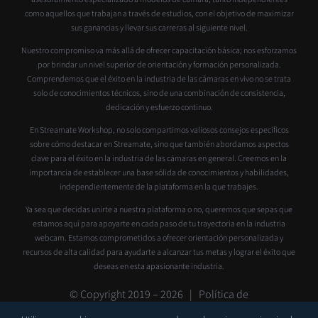
como aquellos que trabajan a través de estudios, con el objetivo de maximizar
sus ganancias y llevar sus carreras al siguiente nivel.
Nuestro compromiso va más allá de ofrecer capacitación básica; nos esforzamos
por brindar un nivel superior de orientación y formación personalizada.
Comprendemos que el éxito en la industria de las cámaras en vivo no se trata
solo de conocimientos técnicos, sino de una combinación de consistencia,
dedicación y esfuerzo continuo.
En Streamate Workshop, no solo compartimos valiosos consejos específicos
sobre cómo destacar en Streamate, sino que también abordamos aspectos
clave para el éxito en la industria de las cámaras en general. Creemos en la
importancia de establecer una base sólida de conocimientos y habilidades,
independientemente de la plataforma en la que trabajes.
Ya sea que decidas unirte a nuestra plataforma o no, queremos que sepas que
estamos aquí para apoyarte en cada paso de tu trayectoria en la industria
webcam. Estamos comprometidos a ofrecer orientación personalizada y
recursos de alta calidad para ayudarte a alcanzar tus metas y lograr el éxito que
deseas en esta apasionante industria.
© Copyright 2019 –
2026 |
Política de
privacidad
|
Contacto
|
Soporte