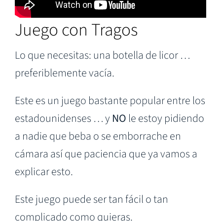
Juego con Tragos
Lo que necesitas: una botella de licor …
preferiblemente vacía.
Este es un juego bastante popular entre los
estadounidenses … y
NO
le estoy pidiendo
a nadie que beba o se emborrache en
cámara así que paciencia que ya vamos a
explicar esto.
Este juego puede ser tan fácil o tan
complicado como quieras.