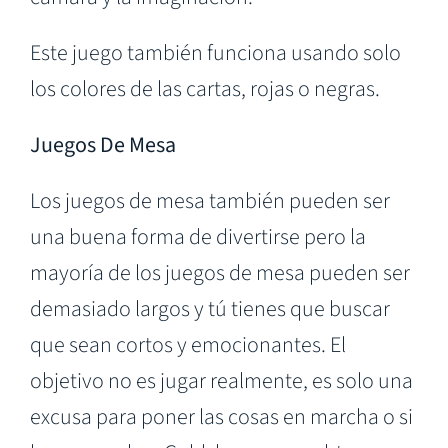
Este juego también funciona usando solo
los colores de las cartas, rojas o negras.
Juegos De Mesa
Los juegos de mesa también pueden ser
una buena forma de divertirse pero la
mayoría de los juegos de mesa pueden ser
demasiado largos y tú tienes que buscar
que sean cortos y emocionantes. El
objetivo no es jugar realmente, es solo una
excusa para poner las cosas en marcha o si