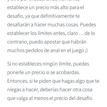
establece un precio más alto para el
desafío, ya que definitivamente te
desafiarán a hacer muchas cosas. Puedes
establecer los límites antes, claro … de lo
contrario, puedo apostar que habrán
muchos pedidos de anal en el juego ;)
Si no estableces ningún límite, puedes
ponerle un precio si se acobardas.
Entonces, si te piden que hagas algo que te
niegas a hacer, deberías hacer otra cosa
que valga al menos el precio del desafío.