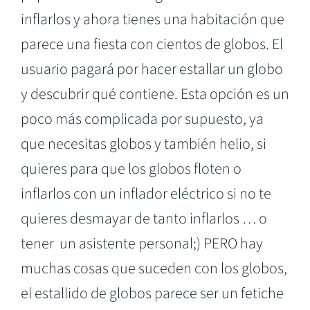
inflarlos y ahora tienes una habitación que
parece una fiesta con cientos de globos. El
usuario pagará por hacer estallar un globo
y descubrir qué contiene. Esta opción es un
poco más complicada por supuesto, ya
que necesitas globos y también helio, si
quieres para que los globos floten o
inflarlos con un inflador eléctrico si no te
quieres desmayar de tanto inflarlos … o
tener un asistente personal;) ​​PERO hay
muchas cosas que suceden con los globos,
el estallido de globos parece ser un fetiche