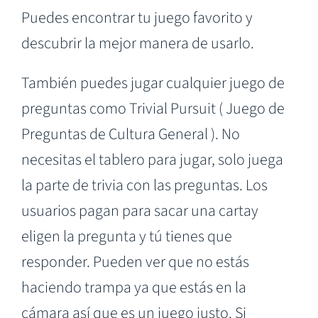
Puedes encontrar tu juego favorito y
descubrir la mejor manera de usarlo.
También puedes jugar cualquier juego de
preguntas como Trivial Pursuit ( Juego de
Preguntas de Cultura General ). No
necesitas el tablero para jugar, solo juega
la parte de trivia con las preguntas. Los
usuarios pagan para sacar una cartay
eligen la pregunta y tú tienes que
responder. Pueden ver que no estás
haciendo trampa ya que estás en la
cámara así que es un juego justo. Si