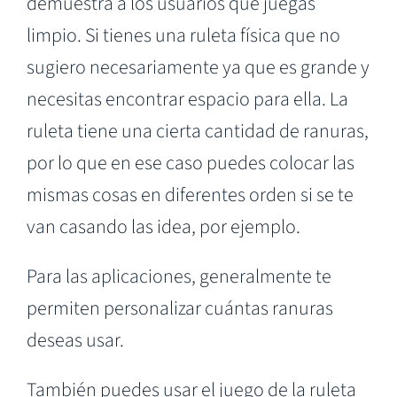
demuestra a los usuarios que juegas
limpio. Si tienes una ruleta física que no
sugiero necesariamente ya que es grande y
necesitas encontrar espacio para ella. La
ruleta tiene una cierta cantidad de ranuras,
por lo que en ese caso puedes colocar las
mismas cosas en diferentes orden si se te
van casando las idea, por ejemplo.
Para las aplicaciones, generalmente te
permiten personalizar cuántas ranuras
deseas usar.
También puedes usar el juego de la ruleta