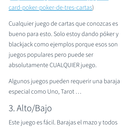
card-poker-poker-de-tres-cartas
)
Cualquier juego de cartas que conozcas es
bueno para esto. Solo estoy dando póker y
blackjack como ejemplos porque esos son
juegos populares pero puede ser
absolutamente CUALQUIER juego.
Algunos juegos pueden requerir una baraja
especial como Uno, Tarot …
3. Alto/Bajo
Este juego es fácil. Barajas el mazo y todos