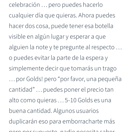
celebración … pero puedes hacerlo
cualquier día que quieras. Ahora puedes
hacer dos cosa, puede tener esa botella
visible en algún lugar y esperar a que
alguien la note y te pregunte al respecto …
o puedes evitar la parte de la espera y
simplemente decir que tomarás un trago
… por Golds! pero “por favor, una pequeña
cantidad” … puedes poner el precio tan
alto como quieras … 5-10 Golds es una
buena cantidad. Algunos usuarios
duplicarán eso para emborracharte más