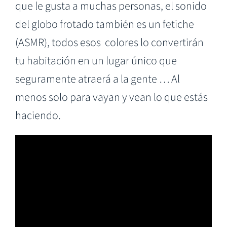
que le gusta a muchas personas, el sonido
del globo frotado también es un fetiche
(ASMR), todos esos colores lo convertirán
tu habitación en un lugar único que
seguramente atraerá a la gente … Al
menos solo para vayan y vean lo que estás
haciendo.