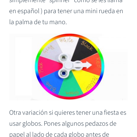
simplemente “spinner” como se les llama
en español ) para tener una mini rueda en
la palma de tu mano.
Otra variación si quieres tener una fiesta es
usar globos. Pones algunos pedazos de
papel al lado de cada globo antes de