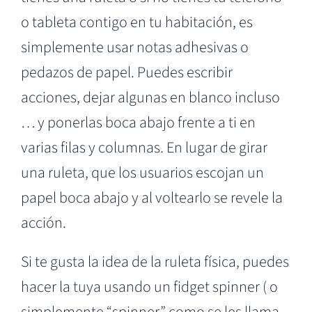
o tableta contigo en tu habitación, es
simplemente usar notas adhesivas o
pedazos de papel. Puedes escribir
acciones, dejar algunas en blanco incluso
… y ponerlas boca abajo frente a ti en
varias filas y columnas. En lugar de girar
una ruleta, que los usuarios escojan un
papel boca abajo y al voltearlo se revele la
acción.
Si te gusta la idea de la ruleta física, puedes
hacer la tuya usando un fidget spinner ( o