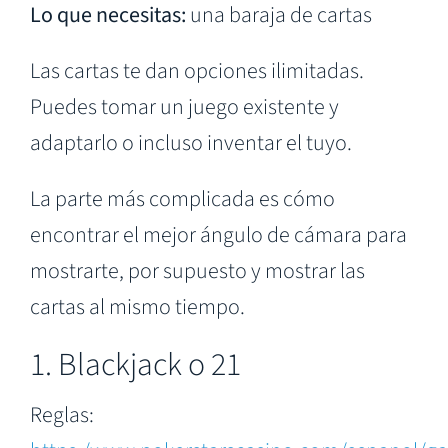
Lo que necesitas:
una baraja de cartas
Las cartas te dan opciones ilimitadas.
Puedes tomar un juego existente y
adaptarlo o incluso inventar el tuyo.
La parte más complicada es cómo
encontrar el mejor ángulo de cámara para
mostrarte, por supuesto y mostrar las
cartas al mismo tiempo.
1. Blackjack o 21
Reglas: