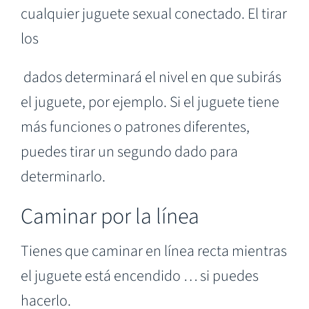
cualquier juguete sexual conectado. El tirar
los
dados determinará el nivel en que subirás
el juguete, por ejemplo. Si el juguete tiene
más funciones o patrones diferentes,
puedes tirar un segundo dado para
determinarlo.
Caminar por la línea
Tienes que caminar en línea recta mientras
el juguete está encendido … si puedes
hacerlo.