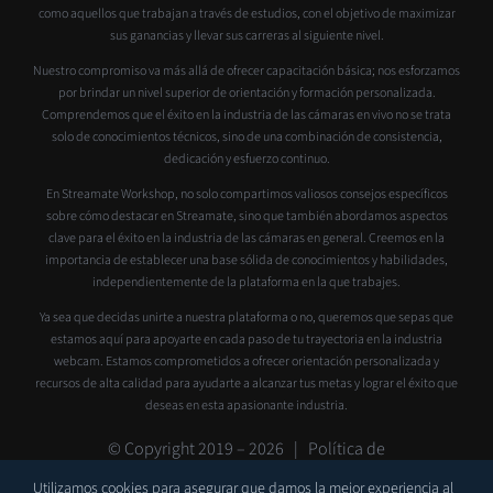
como aquellos que trabajan a través de estudios, con el objetivo de maximizar
sus ganancias y llevar sus carreras al siguiente nivel.
Nuestro compromiso va más allá de ofrecer capacitación básica; nos esforzamos
por brindar un nivel superior de orientación y formación personalizada.
Comprendemos que el éxito en la industria de las cámaras en vivo no se trata
solo de conocimientos técnicos, sino de una combinación de consistencia,
dedicación y esfuerzo continuo.
En Streamate Workshop, no solo compartimos valiosos consejos específicos
sobre cómo destacar en Streamate, sino que también abordamos aspectos
clave para el éxito en la industria de las cámaras en general. Creemos en la
importancia de establecer una base sólida de conocimientos y habilidades,
independientemente de la plataforma en la que trabajes.
Ya sea que decidas unirte a nuestra plataforma o no, queremos que sepas que
estamos aquí para apoyarte en cada paso de tu trayectoria en la industria
webcam. Estamos comprometidos a ofrecer orientación personalizada y
recursos de alta calidad para ayudarte a alcanzar tus metas y lograr el éxito que
deseas en esta apasionante industria.
© Copyright 2019 –
2026 |
Política de
privacidad
|
Contacto
|
Soporte
Utilizamos cookies para asegurar que damos la mejor experiencia al