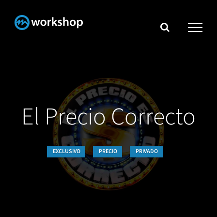
Skip
to
content
El Precio Correcto
EXCLUSIVO
PRECIO
PRIVADO