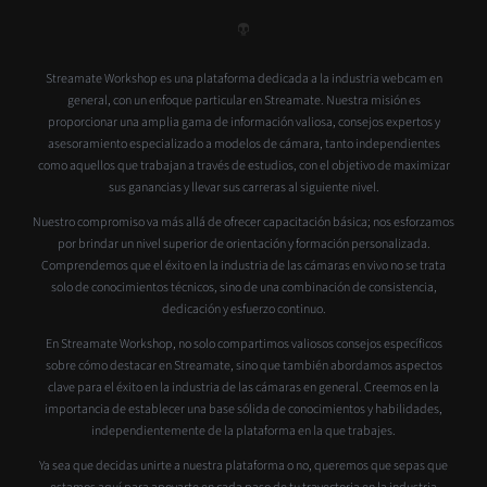
Streamate Workshop es una plataforma dedicada a la industria webcam en
general, con un enfoque particular en Streamate. Nuestra misión es
proporcionar una amplia gama de información valiosa, consejos expertos y
asesoramiento especializado a modelos de cámara, tanto independientes
como aquellos que trabajan a través de estudios, con el objetivo de maximizar
sus ganancias y llevar sus carreras al siguiente nivel.
Nuestro compromiso va más allá de ofrecer capacitación básica; nos esforzamos
por brindar un nivel superior de orientación y formación personalizada.
Comprendemos que el éxito en la industria de las cámaras en vivo no se trata
solo de conocimientos técnicos, sino de una combinación de consistencia,
dedicación y esfuerzo continuo.
En Streamate Workshop, no solo compartimos valiosos consejos específicos
sobre cómo destacar en Streamate, sino que también abordamos aspectos
clave para el éxito en la industria de las cámaras en general. Creemos en la
importancia de establecer una base sólida de conocimientos y habilidades,
independientemente de la plataforma en la que trabajes.
Ya sea que decidas unirte a nuestra plataforma o no, queremos que sepas que