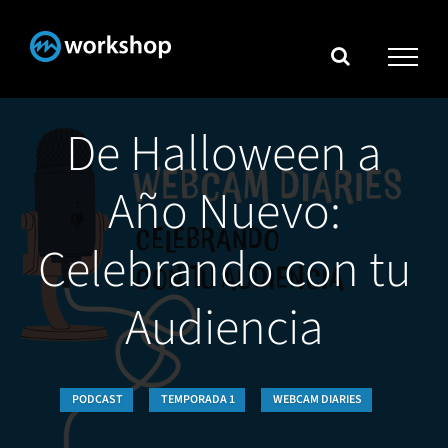
Skip
to
content
De Halloween a
Año Nuevo:
Celebrando con tu
Audiencia
PODCAST
TEMPORADA 1
WEBCAM DIARIES