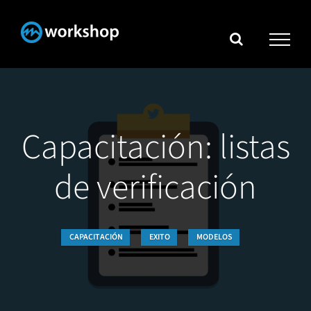
Skip
to
content
Capacitación: listas
de verificación
CAPACITACIÓN
EXITO
MODELOS