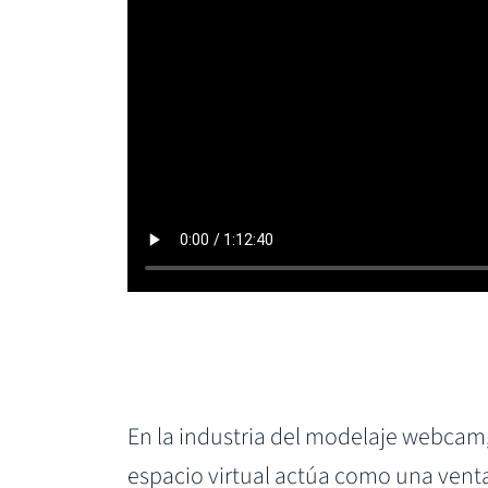
En la industria del modelaje webcam, 
espacio virtual actúa como una venta