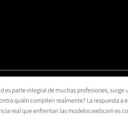
 es parte integral de muchas profesiones, surge 
contra quién compiten realmente? La respuesta a 
ncia real que enfrentan las modelos webcam es c