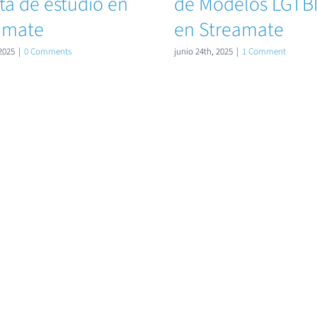
ta de estudio en
de Modelos LGTB
amate
en Streamate
 2025
|
0 Comments
junio 24th, 2025
|
1 Comment