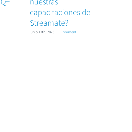
IQ+
nuestras
ena
capacitaciones de
par
Streamate?
agosto 5
junio 17th, 2025
|
1 Comment