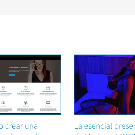
 crear una
La esencial prese