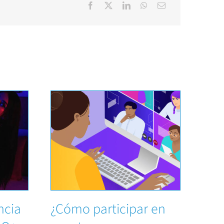
ncia
¿Cómo participar en
¿es